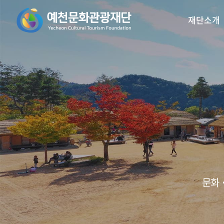
재단소개
꿈의오케스트라
인사말
예천활축제
비전/목표
꿈의 예술단
예천곤충
재
리2.0
문화‧