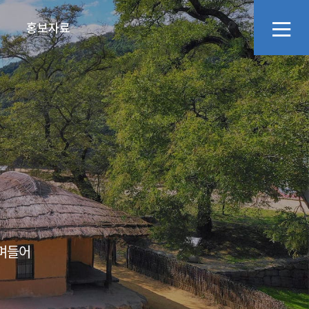
홍보자료
리
화예술교육사
정보공개
문화·관광소식
지역관광추진조직(DMO)
영상자료
오시는길
에고,어르신의 넋두
소통창구
언론보도
스며들어