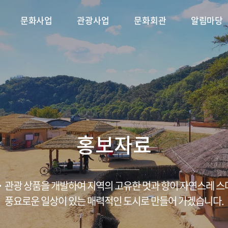
문화사업
관광사업
문화회관
알림마당
 플러스
축제
단연혁
시설안내
용궁순대축제
CI소개
문화가 있는 날
대관안내
조직구성
삼강나루주막 축제
문화특화지역조성사업
공지사항
공연·전시 안내
ESG경영/윤리경영
채용/입찰
금당야행
포토갤러
문
홍보자료
관광 상품을 개발하여 지역의 고유한 멋과 향이 자연스레 
풍요로운 일상이 있는 매력적인 도시로 만들어 가겠습니다.