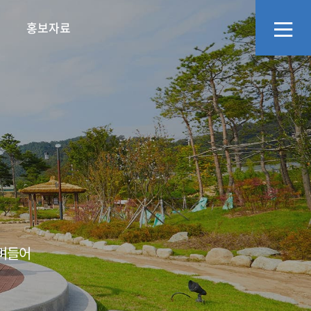
홍보자료
리
화예술교육사
정보공개
문화·관광소식
지역관광추진조직(DMO)
영상자료
오시는길
에고,어르신의 넋두
소통창구
언론보도
스며들어