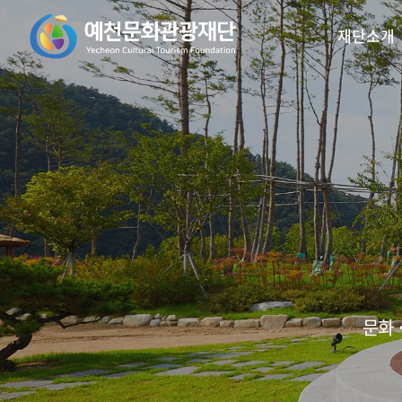
재단소개
꿈의오케스트라
인사말
예천활축제
비전/목표
꿈의 예술단
예천곤충
재
리2.0
문화‧