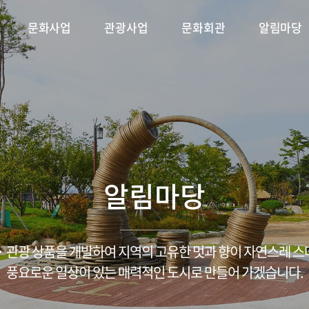
문화사업
관광사업
문화회관
알림마당
 플러스
축제
단연혁
시설안내
용궁순대축제
CI소개
문화가 있는 날
대관안내
조직구성
삼강나루주막 축제
문화특화지역조성사업
공지사항
공연·전시 안내
ESG경영/윤리경영
채용/입찰
금당야행
포토갤러
문
알림마당
관광 상품을 개발하여 지역의 고유한 멋과 향이 자연스레 
풍요로운 일상이 있는 매력적인 도시로 만들어 가겠습니다.