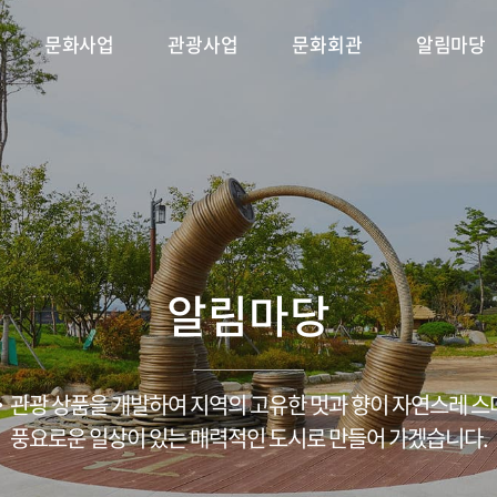
문화사업
관광사업
문화회관
알림마당
 플러스
축제
단연혁
시설안내
용궁순대축제
CI소개
문화가 있는 날
대관안내
조직구성
삼강나루주막 축제
문화특화지역조성사업
공지사항
공연·전시 안내
ESG경영/윤리경영
채용/입찰
금당야행
포토갤러
문
알림마당
관광 상품을 개발하여 지역의 고유한 멋과 향이 자연스레 
풍요로운 일상이 있는 매력적인 도시로 만들어 가겠습니다.