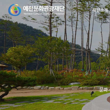
재단소개
꿈의오케스트라
인사말
예천활축제
비전/목표
꿈의 예술단
예천곤충
재
리2.0
문화‧