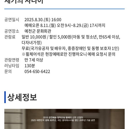
세기의 사나이
공연일시
2025.8.30.(토) 16:00
예매오픈 8.11.(월) 오전 9시~8.29.(금) 17시까지
공연장소
예천군 문화회관
관람료
일반 10,000원 / 할인 5,000원(아동 및 청소년, 만65세 이상,
다자녀가정)
무료(국가유공자 및 배우자, 중증장애인 및 동행 보호자 1인)
※휠체어석은 현장예매로만 진행하오니 예매 요청시 문의
관람연령
만 7세 이상
러닝타임
130분
문의
054-650-6422
상세정보